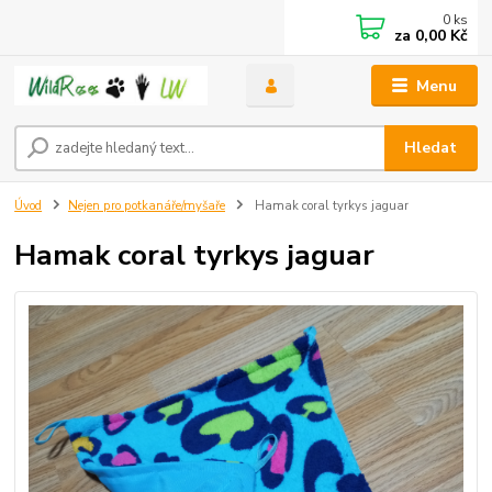
0
ks
za
0,00 Kč
Menu
Hledat
Úvod
Nejen pro potkanáře/myšaře
Hamak coral tyrkys jaguar
Hamak coral tyrkys jaguar