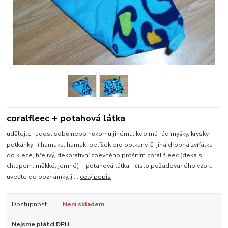
coralfleec + potahová látka
udělejte radost sobě nebo někomu jinému, kdo má rád myšky, krysky,
potkánky:-) hamaka, hamak, pelíšek pro potkany, či jiná drobná zvířátka
do klece, hřejivý, dekorativní zpevněno prošitím coral fleec (deka s
chlupem, měkké, jemné) + potahová látka - číslo požadovaného vzoru
uveďte do poznámky, ji...
celý popis
Dostupnost
Není skladem
Nejsme plátci DPH