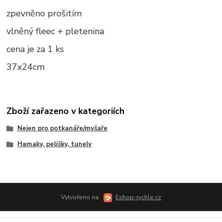
zpevněno prošitím
vlněný fleec + pletenina
cena je za 1 ks
37x24cm
Zboží zařazeno v kategoriích
Nejen pro potkanáře/myšaře
Hamaky, pelíšky, tunely
Vytvořeno na
Eshop-rychle.cz