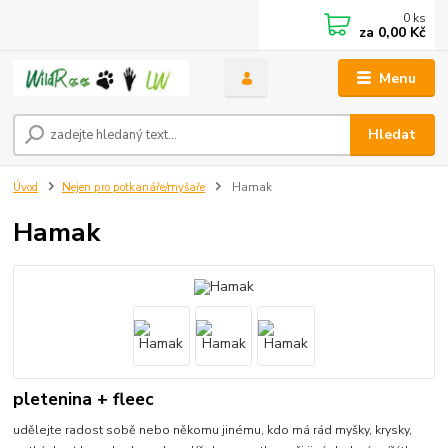
0
ks
za
0,00 Kč
Menu
Hledat
Úvod
Nejen pro potkanáře/myšaře
Hamak
Hamak
pletenina + fleec
udělejte radost sobě nebo někomu jinému, kdo má rád myšky, krysky,