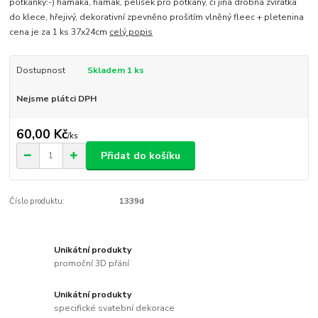
potkánky:-) hamaka, hamak, pelíšek pro potkany, či jiná drobná zvířátka
do klece, hřejivý, dekorativní zpevněno prošitím vlněný fleec + pletenina
cena je za 1 ks 37x24cm
celý popis
Dostupnost
Skladem 1 ks
Nejsme plátci DPH
60,00 Kč
/
ks
Přidat do košíku
Číslo produktu:
1339d
Unikátní produkty
promoční 3D přání
Unikátní produkty
specifické svatební dekorace