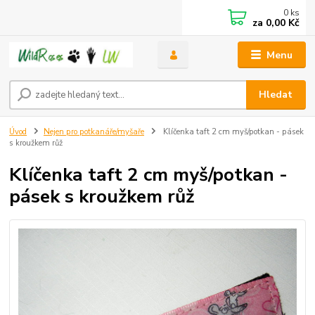
0
ks
za
0,00 Kč
Menu
Hledat
Úvod
Nejen pro potkanáře/myšaře
Klíčenka taft 2 cm myš/potkan - pásek
s kroužkem růž
Klíčenka taft 2 cm myš/potkan -
pásek s kroužkem růž