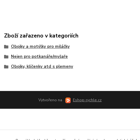
Zboží zařazeno v kategoriích
Obojky a motýlky pro miláčky
Nejen pro potkanáře/myšaře
Obojky, klíčenky atd s plemeny
Vytvořeno na
Eshop-rychle.cz