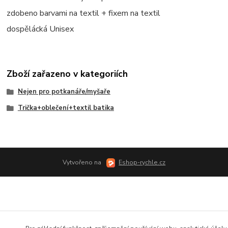
zdobeno barvami na textil + fixem na textil
dospělácká Unisex
Zboží zařazeno v kategoriích
Nejen pro potkanáře/myšaře
Trička+oblečení+textil batika
Vytvořeno na
Eshop-rychle.cz