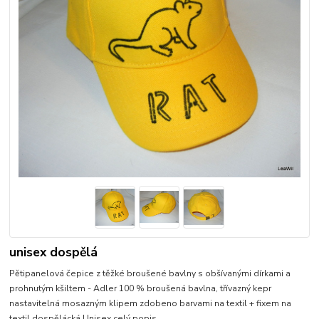
unisex dospělá
Pětipanelová čepice z těžké broušené bavlny s obšívanými dírkami a
prohnutým kšiltem - Adler 100 % broušená bavlna, třívazný kepr
nastavitelná mosazným klipem zdobeno barvami na textil + fixem na
textil dospělácká Unisex
celý popis