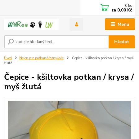
0
ks
za
0,00 Kč
Menu
Hledat
Úvod
Nejen pro potkanáře/myšaře
Čepice - kšiltovka potkan / krysa / myš
žlutá
Čepice - kšiltovka potkan / krysa /
myš žlutá