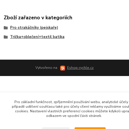
Zboží zařazeno v kategoriích
Pro strakáčníky (pejskaře)
Trička+oblečení+textil batika
Vytvořeno na
Eshop-rychle.cz
Pro základní funkčnost, zpříjemnění používání webu, analytické účely 
případě udělení souhlasu také pro účely cílení reklamy využíváme so
cookies. Nastavení vlastních preferencí cookies můžete kdykoli upra
odkazem ve spodní části stránek.