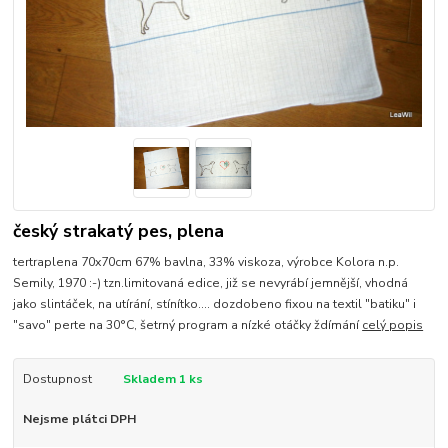
český strakatý pes, plena
tertraplena 70x70cm 67% bavlna, 33% viskoza, výrobce Kolora n.p.
Semily, 1970 :-) tzn.limitovaná edice, již se nevyrábí jemnější, vhodná
jako slintáček, na utírání, stínítko.... dozdobeno fixou na textil "batiku" i
"savo" perte na 30°C, šetrný program a nízké otáčky ždímání
celý popis
Dostupnost
Skladem 1 ks
Nejsme plátci DPH