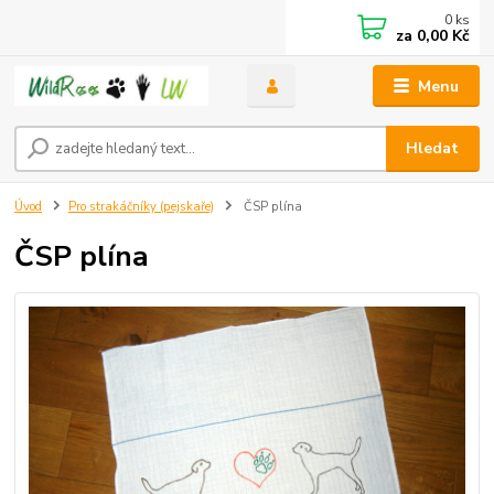
0
ks
za
0,00 Kč
Menu
Hledat
Úvod
Pro strakáčníky (pejskaře)
ČSP plína
ČSP plína