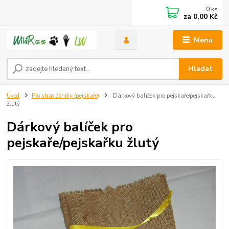
0
ks
za
0,00 Kč
Menu
Hledat
Úvod
Pro strakáčníky (pejskaře)
Dárkový balíček pro pejskaře/pejskařku
žlutý
Dárkový balíček pro
pejskaře/pejskařku žlutý