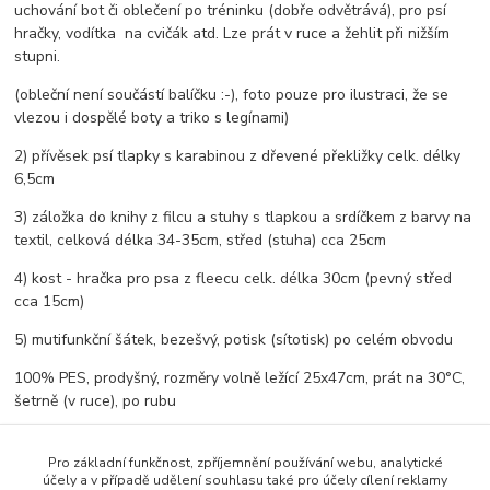
uchování bot či oblečení po tréninku (dobře odvětrává), pro psí
hračky, vodítka na cvičák atd. Lze prát v ruce a žehlit při nižším
stupni.
(obleční není součástí balíčku :-), foto pouze pro ilustraci, že se
vlezou i dospělé boty a triko s legínami)
2) přívěsek psí tlapky s karabinou z dřevené překližky celk. délky
6,5cm
3) záložka do knihy z filcu a stuhy s tlapkou a srdíčkem z barvy na
textil, celková délka 34-35cm, střed (stuha) cca 25cm
4) kost - hračka pro psa z fleecu celk. délka 30cm (pevný střed
cca 15cm)
5) mutifunkční šátek, bezešvý, potisk (sítotisk) po celém obvodu
100% PES, prodyšný, rozměry volně ležící 25x47cm, prát na 30°C,
šetrně (v ruce), po rubu
Pro základní funkčnost, zpříjemnění používání webu, analytické
účely a v případě udělení souhlasu také pro účely cílení reklamy