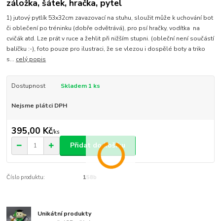
záložka, šátek, hračka, pytel
1) jutový pytlík 53x32cm zavazovací na stuhu, sloužit může k uchování bot
či oblečení po tréninku (dobře odvětrává), pro psí hračky, vodítka na
cvičák atd. Lze prát v ruce a žehlit při nižším stupni. (obleční není součástí
balíčku :-), foto pouze pro ilustraci, že se vlezou i dospělé boty a triko
s...
celý popis
Dostupnost
Skladem 1 ks
Nejsme plátci DPH
395,00 Kč
/
ks
Přidat do košíku
Číslo produktu:
158b
Unikátní produkty