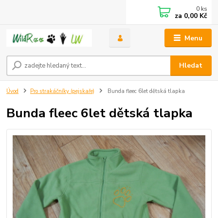
0
ks
za
0,00 Kč
Menu
Hledat
Úvod
Pro strakáčníky (pejskaře)
Bunda fleec 6let dětská tlapka
Bunda fleec 6let dětská tlapka