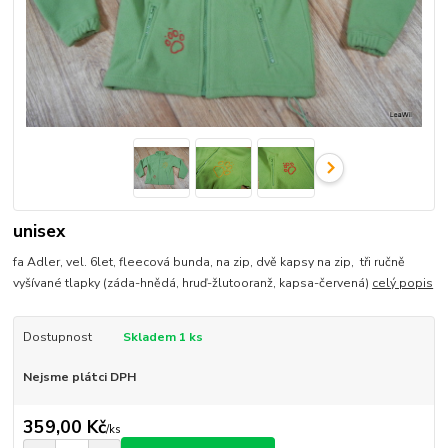
unisex
fa Adler, vel. 6let, fleecová bunda, na zip, dvě kapsy na zip, tři ručně
vyšívané tlapky (záda-hnědá, hruď-žlutooranž, kapsa-červená)
celý popis
Dostupnost
Skladem 1 ks
Nejsme plátci DPH
359,00 Kč
/
ks