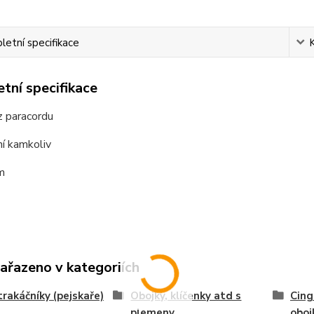
etní specifikace
tní specifikace
z paracordu
í kamkoliv
m
zařazeno v kategoriích
trakáčníky (pejskaře)
Obojky, klíčenky atd s
Cing
plemeny
oboj