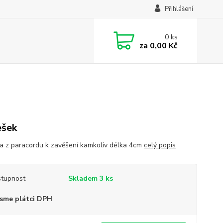
Přihlášení
0
ks
za
0,00 Kč
ešek
ka z paracordu k zavěšení kamkoliv délka 4cm
celý popis
tupnost
Skladem 3 ks
sme plátci DPH