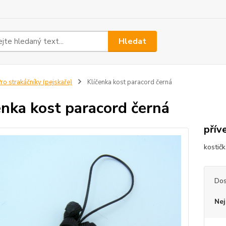
Hledat
ro strakáčníky (pejskaře)
Klíčenka kost paracord černá
enka kost paracord černá
přív
kostič
Dos
Nej