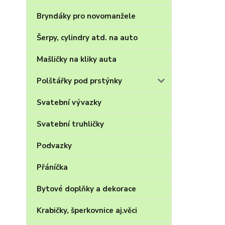
Bryndáky pro novomanžele
Šerpy, cylindry atd. na auto
Mašličky na kliky auta
Polštářky pod prstýnky
Svatební vývazky
Svatební truhličky
Podvazky
Přáníčka
Bytové doplňky a dekorace
Krabičky, šperkovnice aj.věci