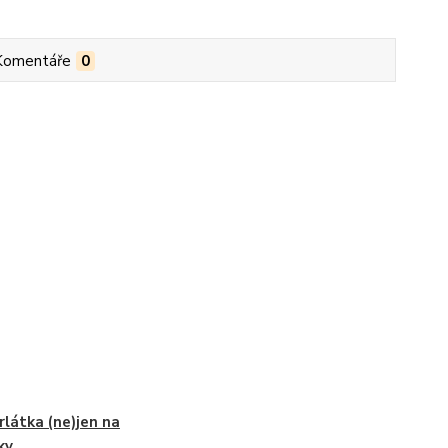
Komentáře
0
rlátka (ne)jen na
ky