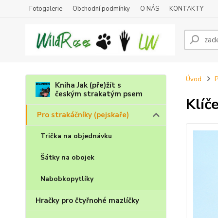
Fotogalerie
Obchodní podmínky
O NÁS
KONTAKTY
Úvod
P
Kniha Jak (pře)žít s
českým strakatým psem
Klíč
Pro strakáčníky (pejskaře)
Trička na objednávku
Šátky na obojek
Nabobkopytlíky
Hračky pro čtyřnohé mazlíčky