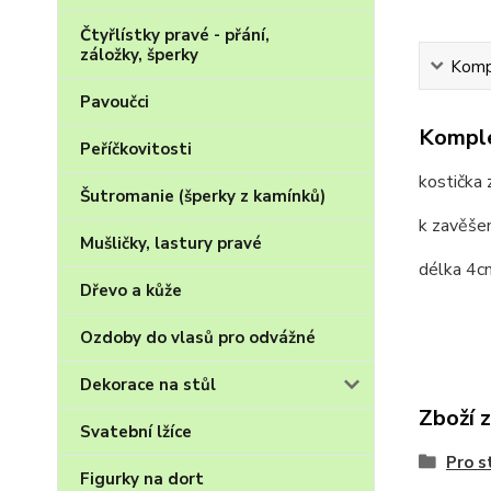
Čtyřlístky pravé - přání,
záložky, šperky
Kompl
Pavoučci
Komple
Peříčkovitosti
kostička 
Šutromanie (šperky z kamínků)
k zavěšen
Mušličky, lastury pravé
délka 4c
Dřevo a kůže
Ozdoby do vlasů pro odvážné
Dekorace na stůl
Zboží 
Svatební lžíce
Pro s
Figurky na dort