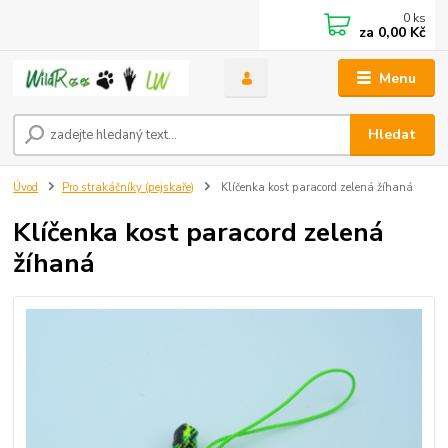
0
ks
za
0,00 Kč
Menu
Hledat
Úvod
Pro strakáčníky (pejskaře)
Klíčenka kost paracord zelená žíhaná
Klíčenka kost paracord zelená
žíhaná