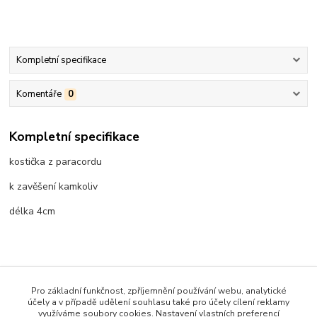
Kompletní specifikace
Komentáře
0
Kompletní specifikace
kostička z paracordu
k zavěšení kamkoliv
délka 4cm
Zboží zařazeno v kategoriích
Pro základní funkčnost, zpříjemnění používání webu, analytické
Pro strakáčníky (pejskaře)
účely a v případě udělení souhlasu také pro účely cílení reklamy
využíváme soubory cookies. Nastavení vlastních preferencí