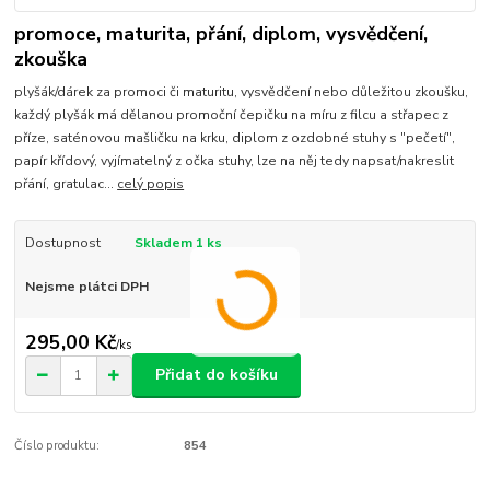
promoce, maturita, přání, diplom, vysvědčení,
zkouška
plyšák/dárek za promoci či maturitu, vysvědčení nebo důležitou zkoušku,
každý plyšák má dělanou promoční čepičku na míru z filcu a střapec z
příze, saténovou mašličku na krku, diplom z ozdobné stuhy s "pečetí",
papír křídový, vyjímatelný z očka stuhy, lze na něj tedy napsat/nakreslit
přání, gratulac...
celý popis
Dostupnost
Skladem 1 ks
Nejsme plátci DPH
295,00 Kč
/
ks
Přidat do košíku
Číslo produktu:
854