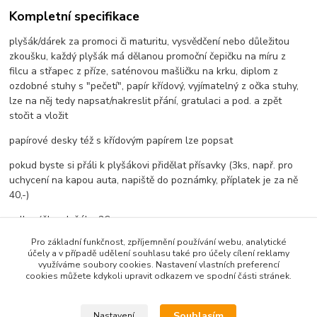
Kompletní specifikace
plyšák/dárek za promoci či maturitu, vysvědčení nebo důležitou
zkoušku, každý plyšák má dělanou promoční čepičku na míru z
filcu a střapec z příze, saténovou mašličku na krku, diplom z
ozdobné stuhy s "pečetí", papír křídový, vyjímatelný z očka stuhy,
lze na něj tedy napsat/nakreslit přání, gratulaci a pod. a zpět
stočit a vložit
papírové desky též s křídovým papírem lze popsat
pokud byste si přáli k plyšákovi přidělat přísavky (3ks, např. pro
uchycení na kapou auta, napiště do poznámky, příplatek je za ně
40,-)
celk. výška plyšáka 26cm
Pro základní funkčnost, zpříjemnění používání webu, analytické
účely a v případě udělení souhlasu také pro účely cílení reklamy
využíváme soubory cookies. Nastavení vlastních preferencí
cookies můžete kdykoli upravit odkazem ve spodní části stránek.
Zboží zařazeno v kategoriích
Promoční/maturitní plyšáci
Souhlasím
Nastavení