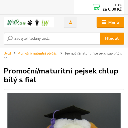
0
ks
za
0,00 Kč
Menu
Hledat
Úvod
Promoční/maturitní plyšáci
Promoční/maturitní pejsek chlup bílý s
fial
Promoční/maturitní pejsek chlup
bílý s fial