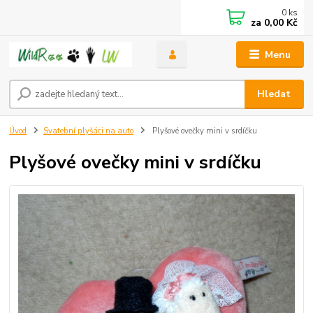
0
ks
za
0,00 Kč
Menu
Hledat
Úvod
Svatební plyšáci na auto
Plyšové ovečky mini v srdíčku
Plyšové ovečky mini v srdíčku