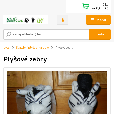
0
ks
za
0,00 Kč
Menu
Hledat
Úvod
Svatební plyšáci na auto
Plyšové zebry
Plyšové zebry