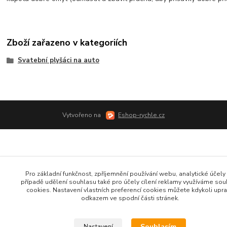
Zboží zařazeno v kategoriích
Svatební plyšáci na auto
Vytvořeno na
Eshop-rychle.cz
Pro základní funkčnost, zpříjemnění používání webu, analytické účely 
případě udělení souhlasu také pro účely cílení reklamy využíváme so
cookies. Nastavení vlastních preferencí cookies můžete kdykoli upra
odkazem ve spodní části stránek.
Souhlasím
Nastavení