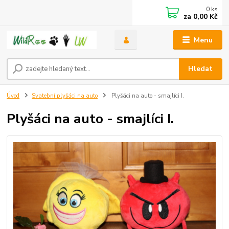
0
ks
za
0,00 Kč
Menu
Hledat
Úvod
Svatební plyšáci na auto
Plyšáci na auto - smajlíci I.
Plyšáci na auto - smajlíci I.