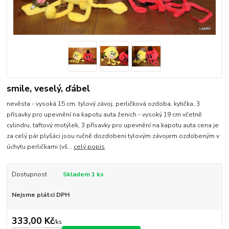
smile, veselý, ďábel
nevěsta - vysoká 15 cm, tylový závoj, perličková ozdoba, kytička, 3
přísavky pro upevnění na kapotu auta ženich - vysoký 19 cm včetně
cylindru, taftový motýlek, 3 přísavky pro upevnění na kapotu auta cena je
za celý pár plyšáci jsou ručně dozdobeni tylovým závojem ozdobeným v
úchytu perličkami (vš...
celý popis
Dostupnost
Skladem 1 ks
Nejsme plátci DPH
333,00 Kč
/
ks