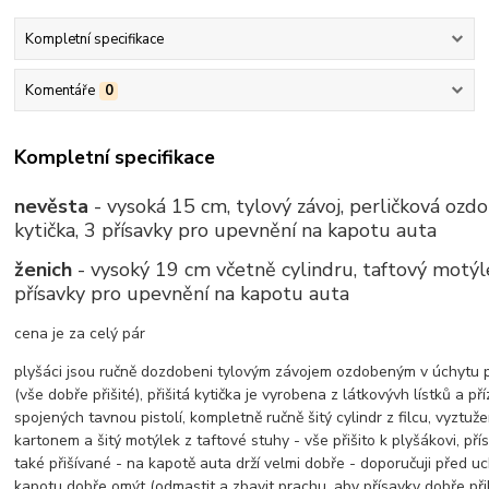
Kompletní specifikace
Komentáře
0
Kompletní specifikace
nevěsta
- vysoká 15 cm, tylový závoj, perličková ozdo
kytička, 3 přísavky pro upevnění na kapotu auta
ženich
- vysoký 19 cm včetně cylindru, taftový motýl
přísavky pro upevnění na kapotu auta
cena je za celý pár
plyšáci jsou ručně dozdobeni tylovým závojem ozdobeným v úchytu p
(vše dobře přišité), přišitá kytička je vyrobena z látkovývh lístků a p
spojených tavnou pistolí, kompletně ručně šitý cylindr z filcu, vyztuž
kartonem a šitý motýlek z taftové stuhy - vše přišito k plyšákovi, pří
také přišívané - na kapotě auta drží velmi dobře - doporučuji před u
kapotu dobře omýt (odmastit a zbavit prachu, aby přísavky dobře při