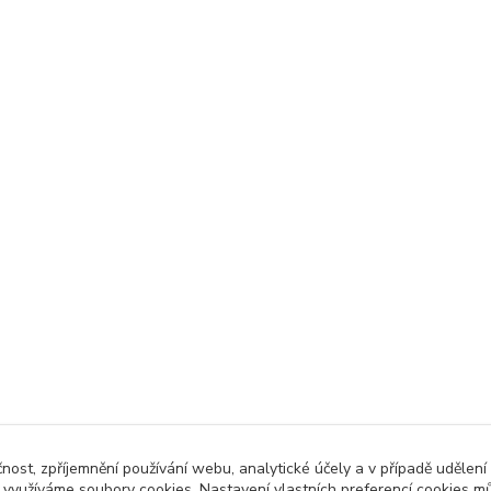
čnost, zpříjemnění používání webu, analytické účely a v případě udělení
y využíváme soubory cookies. Nastavení vlastních preferencí cookies mů