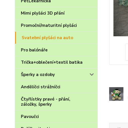
PetLékárnička
Mimi plyšáci 3D přání
Promoční/maturitní plyšáci
Svatební plyšáci na auto
Pro balónáře
Trička+oblečení+textil batika
Šperky a ozdoby
Andělíčci strážníčci
Čtyřlístky pravé - přání,
záložky, šperky
Pavoučci