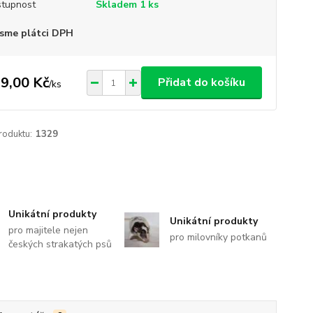
tupnost
Skladem 1 ks
sme plátci DPH
9,00 Kč
Přidat do košíku
/
ks
roduktu:
1329
Unikátní produkty
Unikátní produkty
pro majitele nejen
pro milovníky potkanů
českých strakatých psů