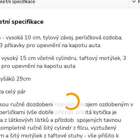
etní specifikace
tní specifikace
a
- vysoká 10 cm, tylový závoj, perličková ozdoba,
 3 přísavky pro upevnění na kapotu auta
- vysoký 15 cm včetně cylindru, taftový motýlek, 3
y pro upevnění na kapotu auta
lyšáků 29cm
za celý pár
 jsou ručně dozdobeni tylovým závojem ozdobeným v
erličkami (vše dobře přišité), přišitá kytička je
a z látkovývh lístků a přízdob spojených tavnou
 kompletně ručně šitý cylindr z filcu, vyztužený
 a šitý motýlek z taftové stuhy - vše přišito k