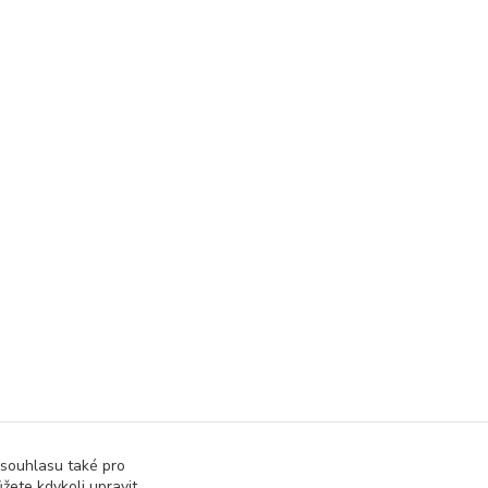
 souhlasu také pro
žete kdykoli upravit