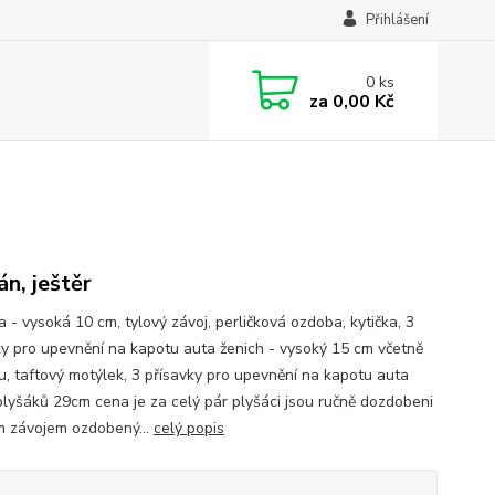
Přihlášení
0
ks
za
0,00 Kč
án, ještěr
 - vysoká 10 cm, tylový závoj, perličková ozdoba, kytička, 3
ky pro upevnění na kapotu auta ženich - vysoký 15 cm včetně
ru, taftový motýlek, 3 přísavky pro upevnění na kapotu auta
plyšáků 29cm cena je za celý pár plyšáci jsou ručně dozdobeni
m závojem ozdobený...
celý popis