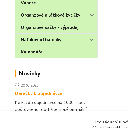
Vánoce
Organzové a látkové kytičky
Organzové sáčky - výprodej
Nafukovací balonky
Kalendáře
Novinky
20.03.2023
Dárečky k objednávce
Ke každé objednávce na 1000,- (bez
poštovného) obdržíte malý originální
dárek.
číst celé
Pro základní funk
účely cílení reklam