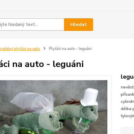
Hledat
vatební plyšáci na auto
Plyšáci na auto - leguáni
áci na auto - leguáni
legu
nevěsta
přísav
cylind
délka 
tylový