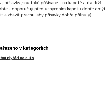
i, přísavky jsou také přišívané - na kapotě auta drží
obře - doporučuji před uchycením kapotu dobře omýt
t a zbavit prachu, aby přísavky dobře přilnuly)
zařazeno v kategoriích
bní plyšáci na auto