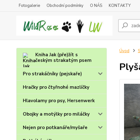
Fotogalerie
Obchodní podmínky
O NÁS
KONTAKTY
Úvod
S
Kniha Jak (pře)žít s
českým strakatým psem
Plyš
Pro strakáčníky (pejskaře)
Hračky pro čtyřnohé mazlíčky
Hlavolamy pro psy, Hersenwerk
Obojky a motýlky pro miláčky
Nejen pro potkanáře/myšaře