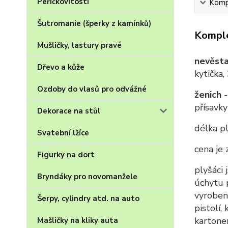
Peříčkovitosti
Kompl
Šutromanie (šperky z kamínků)
Komple
Mušličky, lastury pravé
nevěst
Dřevo a kůže
kytička,
Ozdoby do vlasů pro odvážné
ženich
přísavk
Dekorace na stůl
délka p
Svatební lžíce
cena je 
Figurky na dort
plyšáci
Bryndáky pro novomanžele
úchytu p
vyroben
Šerpy, cylindry atd. na auto
pistolí,
kartonem
Mašličky na kliky auta