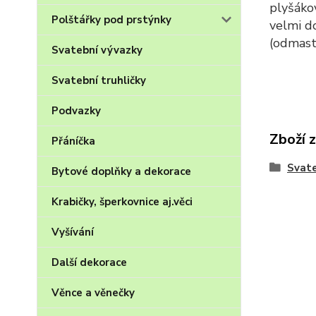
plyšákov
Polštářky pod prstýnky
velmi d
(odmasti
Svatební vývazky
Svatební truhličky
Podvazky
Zboží 
Přáníčka
Svate
Bytové doplňky a dekorace
Krabičky, šperkovnice aj.věci
Vyšívání
Další dekorace
Věnce a věnečky