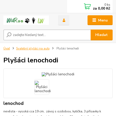
0
ks
za
0,00 Kč
Menu
Hledat
Úvod
Svatební plyšáci na auto
Plyšáci lenochodi
Plyšáci lenochodi
lenochod
nevěsta - vysoká cca 19 cm, závoj s ozdobou, kytička, 3 přísavky k