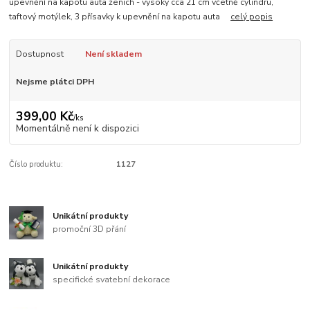
upevnění na kapotu auta ženich - vysoký cca 21 cm včetně cylindru,
taftový motýlek, 3 přísavky k upevnění na kapotu auta
celý popis
Dostupnost
Není skladem
Nejsme plátci DPH
399,00 Kč
/
ks
Momentálně není k dispozici
Číslo produktu:
1127
Unikátní produkty
promoční 3D přání
Unikátní produkty
specifické svatební dekorace