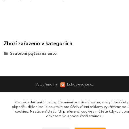
Zboží zařazeno v kategoriích
Svatební plyšáci na auto
Vytvořeno na
Eshop-rychle.cz
Pro základní funkčnost, zpříjemnění používání webu, analytické účely 
případě udělení souhlasu také pro účely cílení reklamy využíváme so
cookies. Nastavení vlastních preferencí cookies můžete kdykoli upra
odkazem ve spodní části stránek.