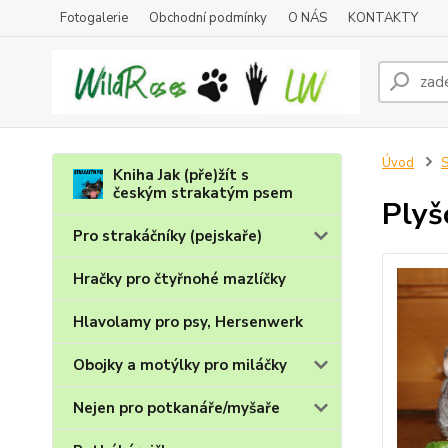
Fotogalerie
Obchodní podmínky
O NÁS
KONTAKTY
Úvod
S
Kniha Jak (pře)žít s
českým strakatým psem
Plyš
Pro strakáčníky (pejskaře)
Hračky pro čtyřnohé mazlíčky
Hlavolamy pro psy, Hersenwerk
Obojky a motýlky pro miláčky
Nejen pro potkanáře/myšaře