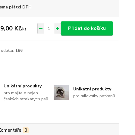
sme plátci DPH
9,00 Kč
Přidat do košíku
/
ks
roduktu:
186
Unikátní produkty
Unikátní produkty
pro majitele nejen
pro milovníky potkanů
českých strakatých psů
Komentáře
0