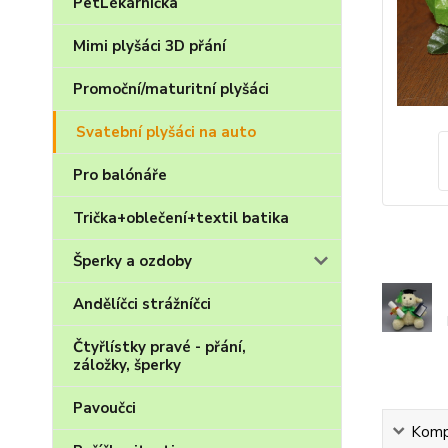
PetLékárnička
Mimi plyšáci 3D přání
Promoční/maturitní plyšáci
Svatební plyšáci na auto
Pro balónáře
Trička+oblečení+textil batika
Šperky a ozdoby
Andělíčci strážníčci
Čtyřlístky pravé - přání,
záložky, šperky
Pavoučci
Kompl