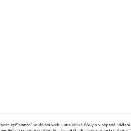
čnost, zpříjemnění používání webu, analytické účely a v případě udělení
y využíváme soubory cookies. Nastavení vlastních preferencí cookies mů