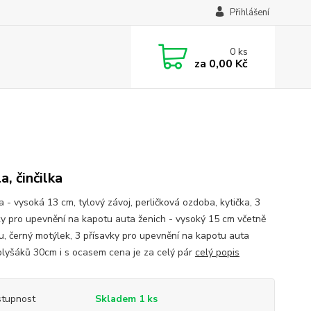
Přihlášení
0
ks
za
0,00 Kč
la, činčilka
 - vysoká 13 cm, tylový závoj, perličková ozdoba, kytička, 3
ky pro upevnění na kapotu auta ženich - vysoký 15 cm včetně
ru, černý motýlek, 3 přísavky pro upevnění na kapotu auta
plyšáků 30cm i s ocasem cena je za celý pár
celý popis
tupnost
Skladem 1 ks