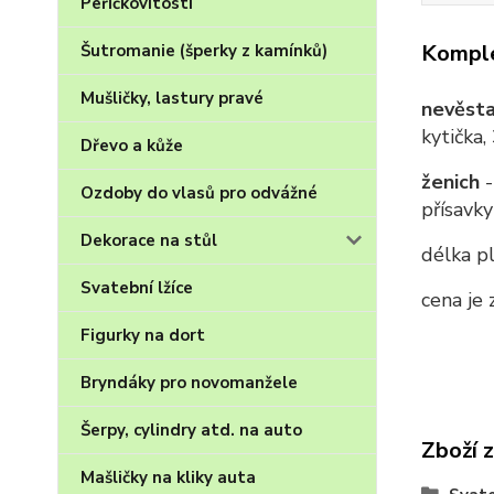
Peříčkovitosti
Komple
Šutromanie (šperky z kamínků)
Mušličky, lastury pravé
nevěst
kytička,
Dřevo a kůže
ženich
Ozdoby do vlasů pro odvážné
přísavk
Dekorace na stůl
délka p
Svatební lžíce
cena je 
Figurky na dort
Bryndáky pro novomanžele
Šerpy, cylindry atd. na auto
Zboží 
Mašličky na kliky auta