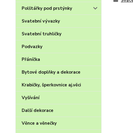
Svate
Polštářky pod prstýnky
Svatební vývazky
Svatební truhličky
Podvazky
Přáníčka
Bytové doplňky a dekorace
Krabičky, šperkovnice aj.věci
Vyšívání
Další dekorace
Věnce a věnečky