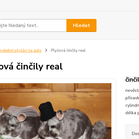
Hledat
vatební plyšáci na auto
Plyšová činčily real
ová činčily real
činči
nevěsta
přísav
cylind
délka 
Dos