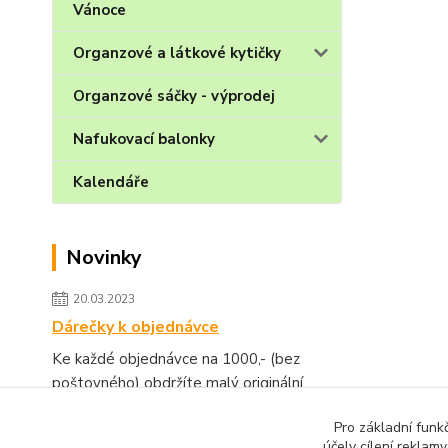
Vánoce
Organzové a látkové kytičky
Organzové sáčky - výprodej
Nafukovací balonky
Kalendáře
Novinky
20.03.2023
Dárečky k objednávce
Ke každé objednávce na 1000,- (bez
poštovného) obdržíte malý originální
dárek.
číst celé
Pro základní funk
účely cílení reklam