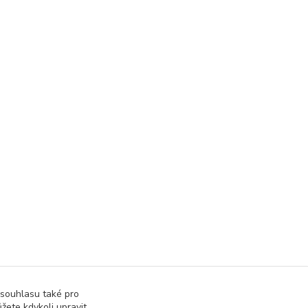
 souhlasu také pro
žete kdykoli upravit