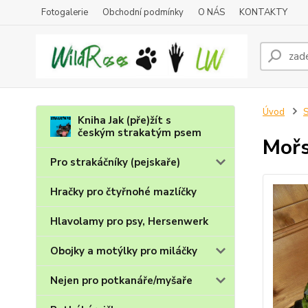
Fotogalerie
Obchodní podmínky
O NÁS
KONTAKTY
Úvod
S
Kniha Jak (pře)žít s
českým strakatým psem
Mořs
Pro strakáčníky (pejskaře)
Hračky pro čtyřnohé mazlíčky
Hlavolamy pro psy, Hersenwerk
Obojky a motýlky pro miláčky
Nejen pro potkanáře/myšaře