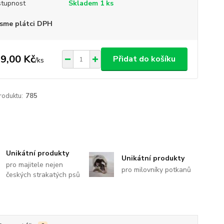
tupnost
Skladem 1 ks
sme plátci DPH
9,00 Kč
Přidat do košíku
/
ks
roduktu:
785
Unikátní produkty
Unikátní produkty
pro majitele nejen
pro milovníky potkanů
českých strakatých psů