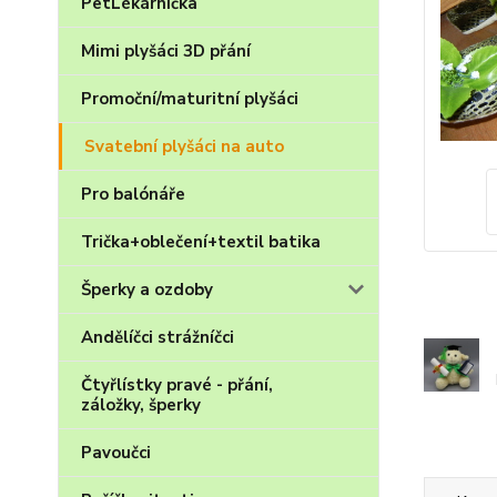
PetLékárnička
Mimi plyšáci 3D přání
Promoční/maturitní plyšáci
Svatební plyšáci na auto
Pro balónáře
Trička+oblečení+textil batika
Šperky a ozdoby
Andělíčci strážníčci
Čtyřlístky pravé - přání,
záložky, šperky
Pavoučci