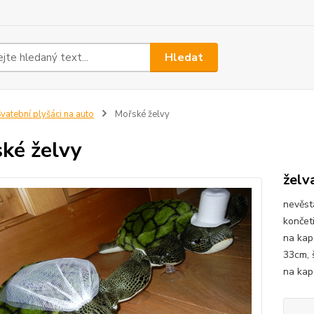
Hledat
vatební plyšáci na auto
Mořské želvy
ké želvy
želv
nevěst
končeti
na kap
33cm, 
na kap