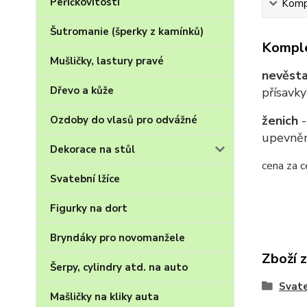
Peříčkovitosti
Kompl
Šutromanie (šperky z kamínků)
Komple
Mušličky, lastury pravé
nevěst
Dřevo a kůže
přísavk
ženich
Ozdoby do vlasů pro odvážné
upevněn
Dekorace na stůl
cena za c
Svatební lžíce
Figurky na dort
Bryndáky pro novomanžele
Zboží 
Šerpy, cylindry atd. na auto
Svate
Mašličky na kliky auta