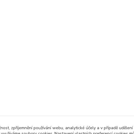
čnost, zpříjemnění používání webu, analytické účely a v případě udělení
y využíváme soubory cookies. Nastavení vlastních preferencí cookies mů