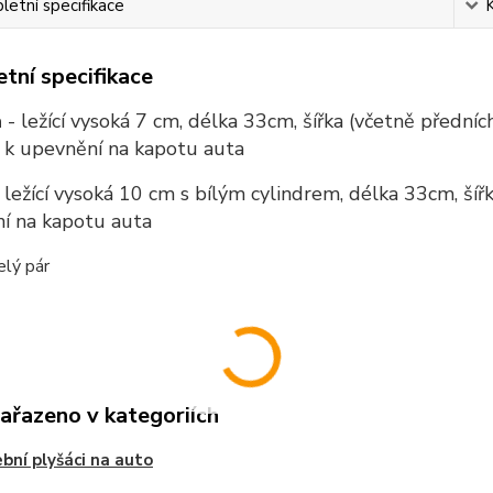
etní specifikace
tní specifikace
a
- ležící vysoká 7 cm, délka 33cm, šířka (včetně předníc
y k upevnění na kapotu auta
- ležící vysoká 10 cm s bílým cylindrem, délka 33cm, šíř
í na kapotu auta
elý pár
zařazeno v kategoriích
bní plyšáci na auto