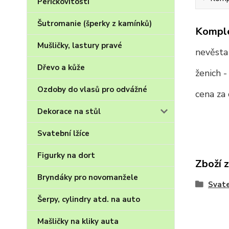
Peříčkovitosti
Šutromanie (šperky z kamínků)
Komple
Mušličky, lastury pravé
nevěsta 
Dřevo a kůže
ženich -
Ozdoby do vlasů pro odvážné
cena za 
Dekorace na stůl
Svatební lžíce
Figurky na dort
Zboží 
Bryndáky pro novomanžele
Svate
Šerpy, cylindry atd. na auto
Mašličky na kliky auta