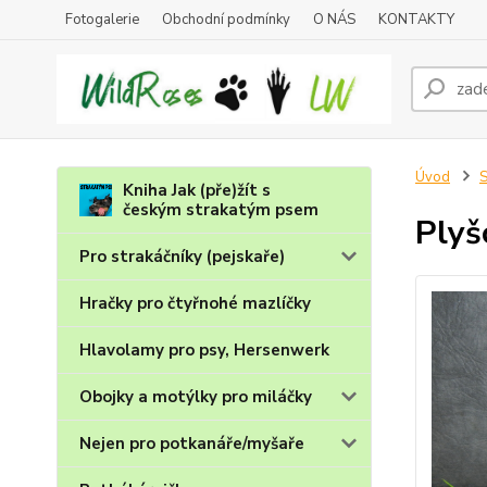
Fotogalerie
Obchodní podmínky
O NÁS
KONTAKTY
Úvod
S
Kniha Jak (pře)žít s
českým strakatým psem
Plyš
Pro strakáčníky (pejskaře)
Hračky pro čtyřnohé mazlíčky
Hlavolamy pro psy, Hersenwerk
Obojky a motýlky pro miláčky
Nejen pro potkanáře/myšaře