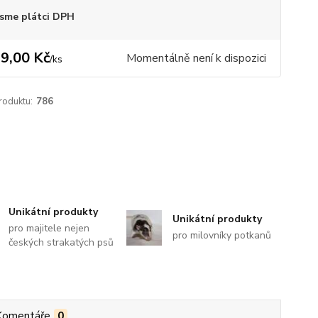
sme plátci DPH
9,00 Kč
Momentálně není k dispozici
/
ks
roduktu:
786
Unikátní produkty
Unikátní produkty
pro majitele nejen
pro milovníky potkanů
českých strakatých psů
Komentáře
0