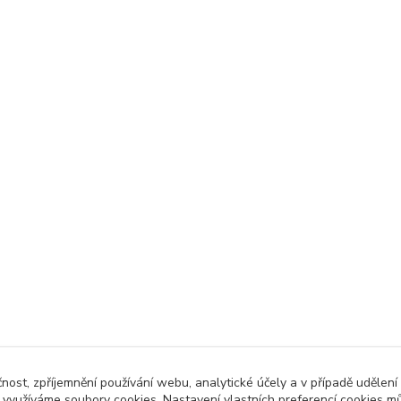
čnost, zpříjemnění používání webu, analytické účely a v případě udělení
y využíváme soubory cookies. Nastavení vlastních preferencí cookies mů