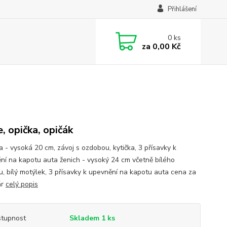
Přihlášení
0
ks
za
0,00 Kč
e, opička, opičák
a - vysoká 20 cm, závoj s ozdobou, kytička, 3 přísavky k
ní na kapotu auta ženich - vysoký 24 cm včetně bílého
ru, bílý motýlek, 3 přísavky k upevnění na kapotu auta cena za
ár
celý popis
tupnost
Skladem 1 ks