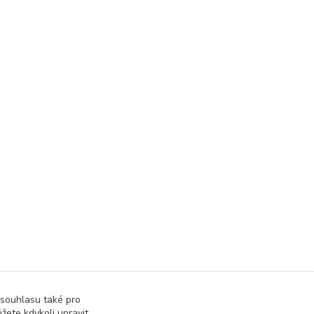
 souhlasu také pro
žete kdykoli upravit