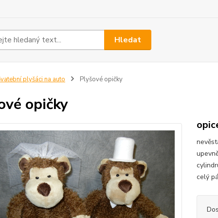
Hledat
vatební plyšáci na auto
Plyšové opičky
ové opičky
opic
nevěst
upevně
cylind
celý p
Dos