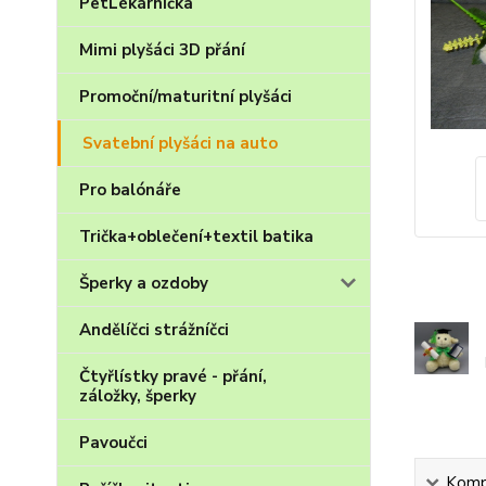
PetLékárnička
Mimi plyšáci 3D přání
Promoční/maturitní plyšáci
Svatební plyšáci na auto
Pro balónáře
Trička+oblečení+textil batika
Šperky a ozdoby
Andělíčci strážníčci
Čtyřlístky pravé - přání,
záložky, šperky
Pavoučci
Kompl