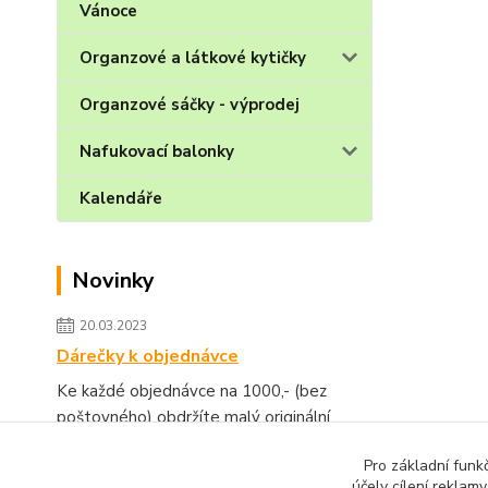
Vánoce
Organzové a látkové kytičky
Organzové sáčky - výprodej
Nafukovací balonky
Kalendáře
Novinky
20.03.2023
Dárečky k objednávce
Ke každé objednávce na 1000,- (bez
poštovného) obdržíte malý originální
dárek.
číst celé
Pro základní funk
účely cílení reklam