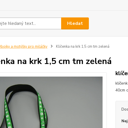
Hledat
bojky a motýlky pro miláčky
Klíčenka na krk 1,5 cm tm zelená
enka na krk 1,5 cm tm zelená
klíč
klíčen
40cm c
Dos
Nej