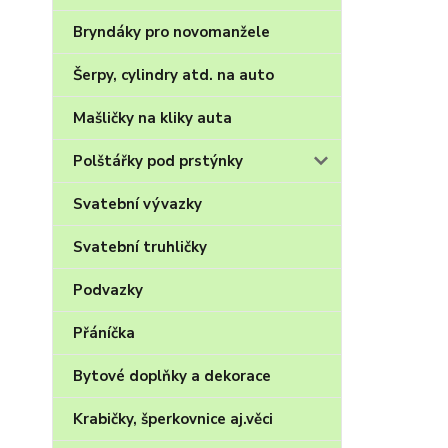
Bryndáky pro novomanžele
Šerpy, cylindry atd. na auto
Mašličky na kliky auta
Polštářky pod prstýnky
Svatební vývazky
Svatební truhličky
Podvazky
Přáníčka
Bytové doplňky a dekorace
Krabičky, šperkovnice aj.věci