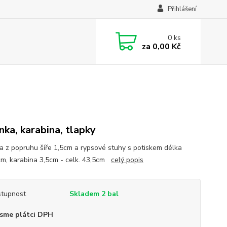
Přihlášení
0
ks
za
0,00 Kč
enka, karabina, tlapky
ka z popruhu šíře 1,5cm a rypsové stuhy s potiskem délka
m, karabina 3,5cm - celk. 43,5cm
celý popis
tupnost
Skladem 2 bal
sme plátci DPH