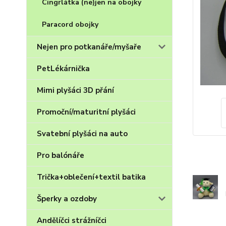
Cingrlátka (ne)jen na obojky
Paracord obojky
Nejen pro potkanáře/myšaře
PetLékárnička
Mimi plyšáci 3D přání
Promoční/maturitní plyšáci
Svatební plyšáci na auto
Pro balónáře
Trička+oblečení+textil batika
Šperky a ozdoby
Andělíčci strážníčci