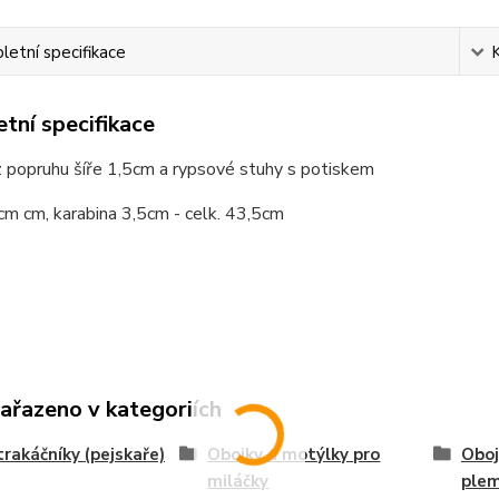
etní specifikace
tní specifikace
z popruhu šíře 1,5cm a rypsové stuhy s potiskem
m cm, karabina 3,5cm - celk. 43,5cm
zařazeno v kategoriích
trakáčníky (pejskaře)
Obojky a motýlky pro
Oboj
miláčky
ple