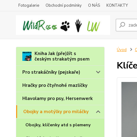
Fotogalerie
Obchodní podmínky
O NÁS
KONTAKTY
Úvod
O
Kniha Jak (pře)žít s
českým strakatým psem
Klíč
Pro strakáčníky (pejskaře)
Hračky pro čtyřnohé mazlíčky
Hlavolamy pro psy, Hersenwerk
Obojky a motýlky pro miláčky
Obojky, klíčenky atd s plemeny