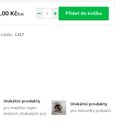
,00 Kč
Přidat do košíku
/
bal
roduktu:
1417
Unikátní produkty
Unikátní produkty
pro majitele nejen
pro milovníky potkanů
českých strakatých psů