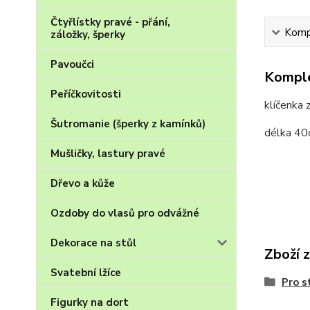
Čtyřlístky pravé - přání,
Kompl
záložky, šperky
Pavoučci
Komple
Peříčkovitosti
klíčenka 
Šutromanie (šperky z kamínků)
délka 40c
Mušličky, lastury pravé
Dřevo a kůže
Ozdoby do vlasů pro odvážné
Dekorace na stůl
Zboží 
Svatební lžíce
Pro s
Figurky na dort