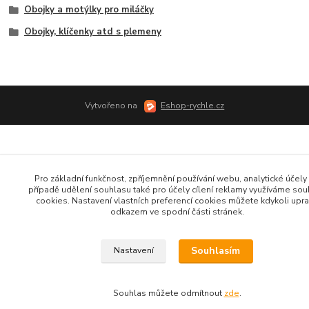
Obojky a motýlky pro miláčky
Obojky, klíčenky atd s plemeny
Vytvořeno na
Eshop-rychle.cz
Pro základní funkčnost, zpříjemnění používání webu, analytické účely 
případě udělení souhlasu také pro účely cílení reklamy využíváme so
cookies. Nastavení vlastních preferencí cookies můžete kdykoli upra
odkazem ve spodní části stránek.
Souhlasím
Nastavení
Souhlas můžete odmítnout
zde
.